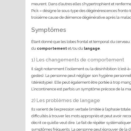
meurent. Dans d’autres elles s’hypertrophient et renferm
Pick » désigne le sous-type des dégénérescences fronto-t
troisième cause de démence dégénérative après la maladi
Symptômes
Étant donné que les lobes frontal et temporal du cerveau
du
comportement
et/ou du
langage
.
1) Les changements de comportement
Il s’agit notamment l’isolement ou la désinhibition (c’est-
gestes). La personne peut négliger son hygiène personnel
(stéréotypie). Elle peut également être portée à trop ma
L’incontinence est parfois un symptôme précoce de la ma
2) Les problèmes de langage
Ils varient de l’expression verbale limitée à l’aphasie tota
difficultés à trouver les mots appropriés et peut avoir reco
décrit ce qu’elle veut dire. Le fait de répéter systématique
symptômes fréquents. La personne peut éprouver de la dif