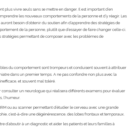
 plus vivre seuls sans se mettre en danger. Il est important d’en
 comprendre les nouveaux comportements de la personne et d’y réagir. Les
 auront besoin d’obtenir du soutien afin d’apprendre des stratégies de
rtement de la personne, plutôt que d’essayer de faire changer celle-ci.
es stratégies permettant de composer avec les problèmes de
troubles du comportement sont trompeurs et conduisent souvent à attribuer
chiatre dans un premier temps. A ne pas confondre non plus avec la
nefficace, et souvent mal toléré.
er consulter un neurologue qui réalisera différents examens pour évaluer
s, l’humeur.
 l’IRM ou au scanner permettant d’étudier le cerveau avec une grande
phie, c’est-à-dire une dégénérescence, des lobes frontaux et temporaux.
 d’aboutir à un diagnostic et aider les patients et leurs familles à