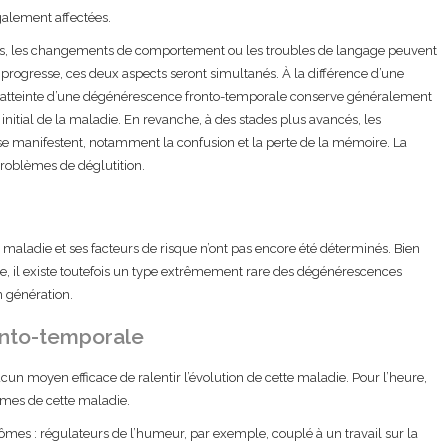
également affectées.
s, les changements de comportement ou les troubles de langage peuvent
rogresse, ces deux aspects seront simultanés. À la différence d’une
e atteinte d’une dégénérescence fronto-temporale conserve généralement
initial de la maladie. En revanche, à des stades plus avancés, les
manifestent, notamment la confusion et la perte de la mémoire. La
problèmes de déglutition.
 maladie et ses facteurs de risque n’ont pas encore été déterminés. Bien
use, il existe toutefois un type extrêmement rare des dégénérescences
n génération.
onto-temporale
ucun moyen efficace de ralentir l’évolution de cette maladie. Pour l’heure,
ômes de cette maladie.
tômes : régulateurs de l’humeur, par exemple, couplé à un travail sur la