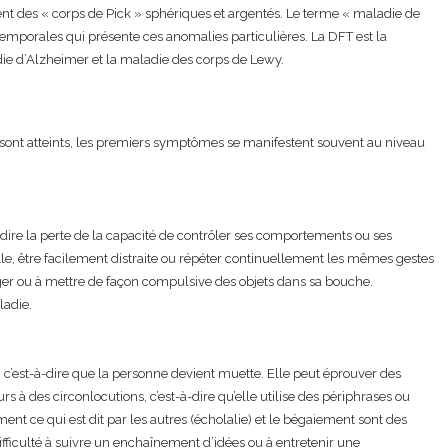
ent des « corps de Pick » sphériques et argentés. Le terme « maladie de
emporales qui présente ces anomalies particulières. La DFT est la
e d’Alzheimer et la maladie des corps de Lewy.
 sont atteints, les premiers symptômes se manifestent souvent au niveau
à-dire la perte de la capacité de contrôler ses comportements ou ses
le, être facilement distraite ou répéter continuellement les mêmes gestes
nger ou à mettre de façon compulsive des objets dans sa bouche.
ladie.
le, c’est-à-dire que la personne devient muette. Elle peut éprouver des
urs à des circonlocutions, c’est-à-dire qu’elle utilise des périphrases ou
ment ce qui est dit par les autres (écholalie) et le bégaiement sont des
ficulté à suivre un enchaînement d’idées ou à entretenir une