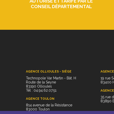
AUTORISÉ ET TARIFÉ PAR LE
CONSEIL DÉPARTEMENTAL
AGENCE OLLIOULES - SIÈGE
AGENCE
Technopole Var Martin - Bât. H
19 rue S
Route de la Seyne
83400 
83190 Ollioules
Tél : 04.94.62.07.51
AGENCE
35 rue 
AGENCE TOULON
83890 B
814 avenue de la Résistance
83000 Toulon