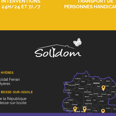
INTERVENTIONS
TRANSPORT DE
24H/24 ET 7J./7
PERSONNES HANDICA
 HYÈRES
oldat Ferrari
Hyères
 BESSE-SUR-ISSOLE
de la République
esse-sur-Issole