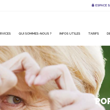
ESPACE S
RVICES
QUI SOMMES-NOUS ?
INFOS UTILES
TARIFS
D
POR