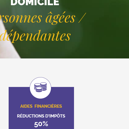
DOMICILE
rsonnes âgées /
dépendantes